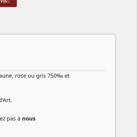
VIS
 jaune, rose ou gris 750‰ et
'Art.
tez pas à
nous