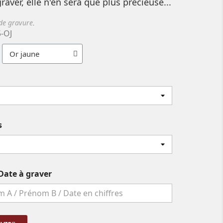
graver, elle n'en sera que plus précieuse...
 de gravure
.
5-OJ
s
Date à graver