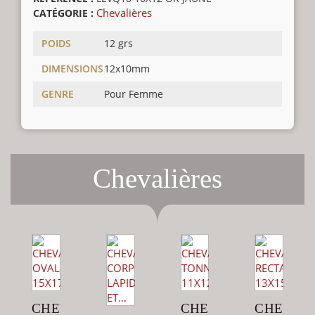
Chevalières
CATÉGORIE :
POIDS
12 grs
DIMENSIONS
12x10mm
GENRE
Pour Femme
Chevalières
CHEVALIÈRE
CHEVALIÈRE
CHEVAL