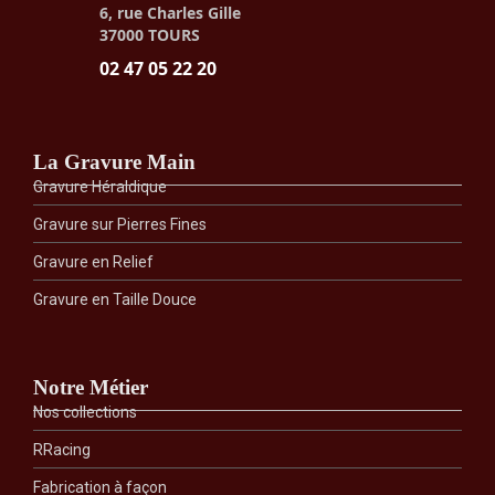
12X14
12X14
11X13
12,5X14,
6, rue Charles Gille
ET
37000 TOURS
NICOLO
02 47 05 22 20
BLEU
La Gravure Main
Gravure Héraldique
Gravure sur Pierres Fines
Gravure en Relief
Gravure en Taille Douce
Notre Métier
Nos collections
RRacing
Fabrication à façon