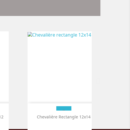
3x15
12
Chevalière Tonneau 13,5x15
Chevalière Rectangle 12x14