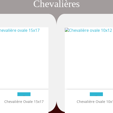
Chevalières
valière Ovale 15x13 Sertie D'un
Chevalière Ovale 15x17
Chevalière Rectangle 1
Chevalière Ovale 10x
Nicolo Bleu...