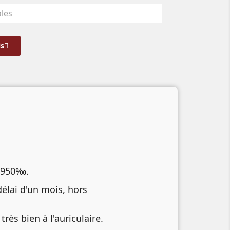
s
t 950‰.
délai d'un mois, hors
rès bien à l'auriculaire.