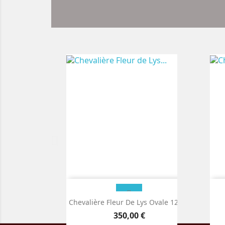
Chevalière Fleur De Lys Ovale 12x14
Chevalière Ovale Inversé 13x11
Che
Prix
350,00 €