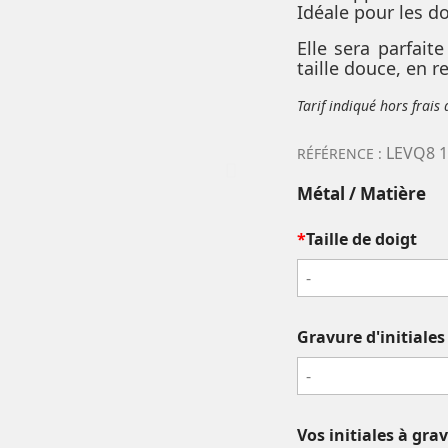
Idéale pour les d
Elle sera parfait
taille douce, en r
Tarif indiqué hors frais
LEVQ8 1
RÉFÉRENCE :
Métal / Matière
*
Taille de doigt
-
Gravure d'initiale
-
Vos initiales à gra