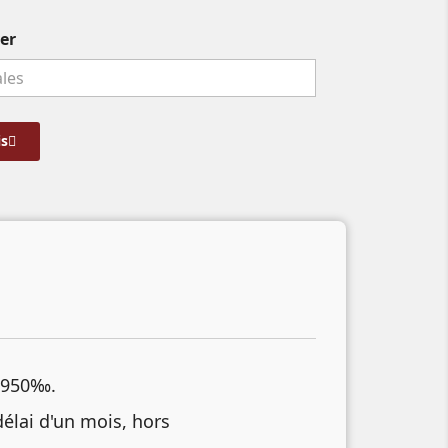
ver
s
t 950‰.
délai d'un mois, hors