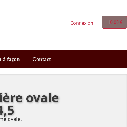
0,00 €
Connexion
n à façon
Contact
ière ovale
4,5
me ovale.