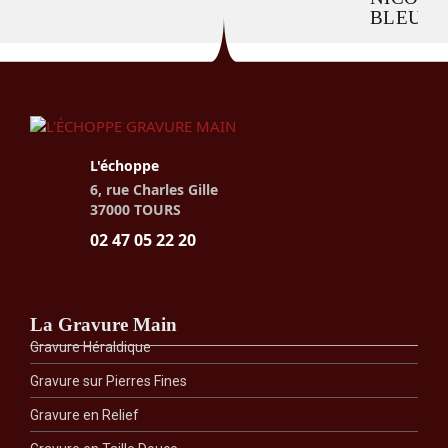
BLEU
CHEVALIÈRE
CHEVALIÈRE
CHEVAL
CHEVALIÈRE
OVALE
OVALE
RECTA
L'échoppe
FLEUR
13X15
11X13
13X15
6, rue Charles Gille
DE
ET
37000 TOURS
LYS
NICOLO
02 47 05 22 20
OVALE
BLEU
12X14
FONCÉ
Prix
350,00 €
La Gravure Main
Gravure Héraldique
Gravure sur Pierres Fines
Gravure en Relief